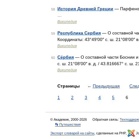
История Древней Греции
— Парфенон 
58
…
Википедия
Республика Сербия
— О составной ча
59
Координаты: 43°49′00″ с. ш. 21°08′00″ в.
Википедия
Се́рбия
— О составной части Боснии и 
60
с. ш. 21°08′00″ в. д. / 43.816667° с. ш. 
Википедия
Страницы
←
Предыдущая
Сле
1
2
3
4
5
6
© Академик, 2000-2026
Обратная связь:
Техподдерж
👣 Путешествия
Экспорт словарей на сайты
, сделанные на PHP,
Jo