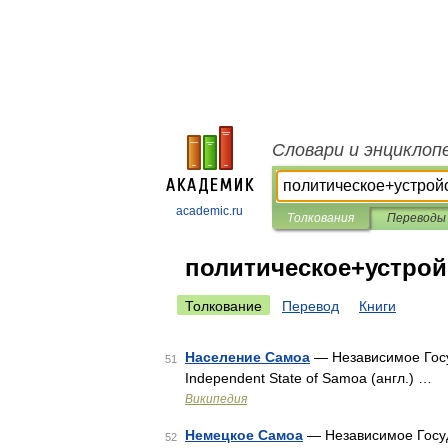
Словари и энциклоп
academic.ru
Толкования
Переводы
политическое+устрой
Толкование
Перевод
Книги
Население Самоа
— Независимое Госуд
51
Independent State of Samoa (англ.) …
Википедия
Немецкое Самоа
— Независимое Госуда
52