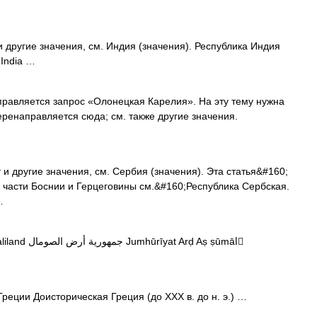
 другие значения, см. Индия (значения). Республика Индия
 India …
авляется запрос «Олонецкая Карелия». На эту тему нужна
еренаправляется сюда; см. также другие значения.
и другие значения, см. Сербия (значения). Эта статья&#160;
 части Боснии и Герцеговины см.&#160;Республика Сербская.
…
 Arḍ Aṣ ṣūmālِ
еции Доисторическая Греция (до XXX в. до н. э.) …